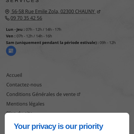
56-58 Rue Emile Zola,
02300
CHAUNY
09 70 35 42 56
Lun - Jeu :
07h - 12h / 14h - 17h
Ven :
07h - 12h / 14h - 16h
Sam (uniquement pendant la période estivale) :
09h - 12h
Accueil
Contactez-nous
Conditions Générales de vente
Mentions légales
Plan du site
Your privacy is our priority