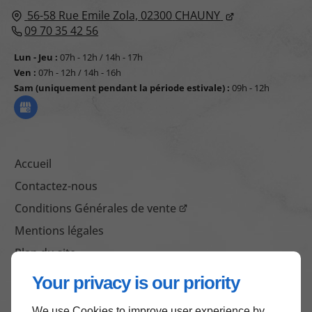
56-58 Rue Emile Zola,
02300
CHAUNY
09 70 35 42 56
Lun - Jeu :
07h - 12h / 14h - 17h
Ven :
07h - 12h / 14h - 16h
Sam (uniquement pendant la période estivale) :
09h - 12h
Accueil
Contactez-nous
Conditions Générales de vente
Mentions légales
Plan du site
Your privacy is our priority
We use Cookies to improve user experience by