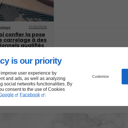
21/02/2026
relage
i confier la pose
e carrelage à des
ionnels qualifiés
cy is our priority
 improve user experience by
Customize
nt and ads, as well as analyzing
ng social networks functionalities. By
you consent to the use of Cookies
Google
Facebook
.