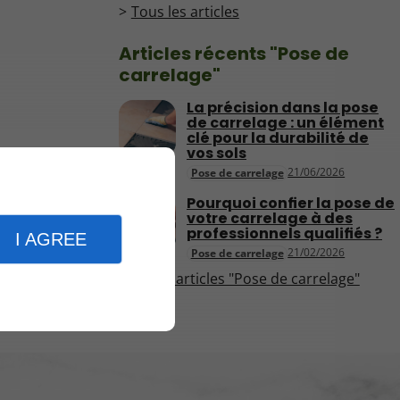
Tous les articles
Articles récents "Pose de
carrelage"
La précision dans la pose
de carrelage : un élément
clé pour la durabilité de
vos sols
21/06/2026
Pose de carrelage
Pourquoi confier la pose de
votre carrelage à des
professionnels qualifiés ?
I AGREE
21/02/2026
Pose de carrelage
Plus d'articles "Pose de carrelage"