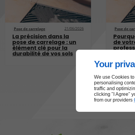
21/06/2026
Pose de carrelage
Pose de car
La précision dans la
Pourquo
pose de carrelage : un
de votr
élément clé pour la
profess
durabilité de vos sols
?
Your priva
We use Cookies to
personalising conte
traffic and optimizi
clicking "I Agree" 
from our providers