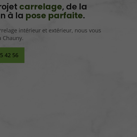
rojet
carrelage
, de la
on à la
pose parfaite
.
rrelage intérieur et extérieur, nous vous
à Chauny.
35 42 56